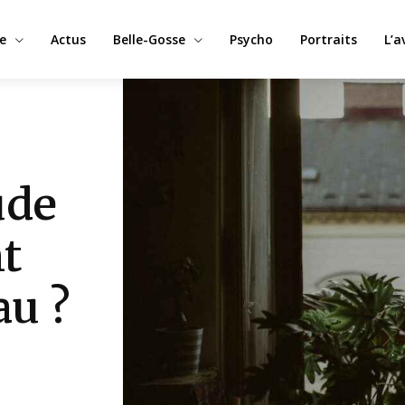
e
Actus
Belle-Gosse
Psycho
Portraits
L’a
ude
t
au ?