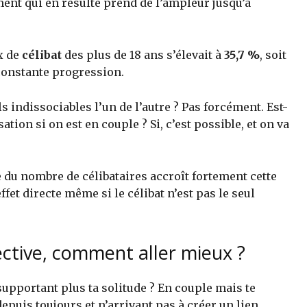
ment qui en résulte prend de l’ampleur jusqu’à
x de
célibat
des plus de 18 ans s’élevait à
35,7 %
, soit
 constante progression.
ils indissociables l’un de l’autre ? Pas forcément. Est-
ation si on est en couple ? Si, c’est possible, et on va
se du nombre de célibataires accroît fortement cette
ffet directe même si le célibat n’est pas le seul
fective, comment aller mieux ?
 supportant plus ta solitude ? En couple mais te
epuis toujours et n’arrivant pas à créer un lien