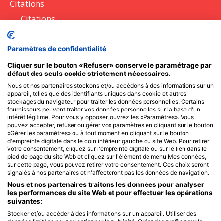
Citations
Citations
Lettres
Paramètres de confidentialité
Discours
Cliquer sur le bouton «Refuser» conserve le paramétrage par
défaut des seuls cookie strictement nécessaires.
Questions à poser
Nous et nos partenaires stockons et/ou accédons à des informations sur un
appareil, telles que des identifiants uniques dans cookie et autres
Messages SMS
stockages du navigateur pour traiter les données personnelles. Certains
fournisseurs peuvent traiter vos données personnelles sur la base d'un
intérêt légitime. Pour vous y opposer, ouvrez les «Paramètres». Vous
pouvez accepter, refuser ou gérer vos paramètres en cliquant sur le bouton
Recevoir l'actu des Frangines
«Gérer les paramètres» ou à tout moment en cliquant sur le bouton
d'empreinte digitale dans le coin inférieur gauche du site Web. Pour retirer
votre consentement, cliquez sur l'empreinte digitale ou sur le lien dans le
pied de page du site Web et cliquez sur l'élément de menu Mes données,
Reste informé des meilleurs articles et nouveautés avec
sur cette page, vous pouvez retirer votre consentement. Ces choix seront
seulement 1 e-mail par mois.
signalés à nos partenaires et n'affecteront pas les données de navigation.
Nous et nos partenaires traitons les données pour analyser
les performances du site Web et pour effectuer les opérations
suivantes:
Stocker et/ou accéder à des informations sur un appareil. Utiliser des