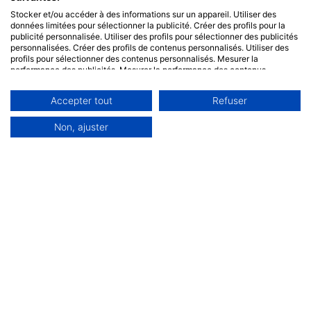
Stocker et/ou accéder à des informations sur un appareil. Utiliser des
données limitées pour sélectionner la publicité. Créer des profils pour la
publicité personnalisée. Utiliser des profils pour sélectionner des publicités
personnalisées. Créer des profils de contenus personnalisés. Utiliser des
profils pour sélectionner des contenus personnalisés. Mesurer la
performance des publicités. Mesurer la performance des contenus.
Comprendre les publics par le biais de statistiques ou de combinaisons de
données provenant de différentes sources. Développer et améliorer les
Accepter tout
Refuser
services. Utiliser des données limitées pour sélectionner le contenu.
Les données peuvent être partagées en dehors de l'Union européenne et
envoyées aux États-Unis.
Non, ajuster
Votre consentement et la politique cookie s'appliquent uniquement à ce
site Web/application.
Voir la liste des partenaires (0 IAB Vendors)
Nous utilisons vos données aux fins suivantes :
Objectifs de traitement de l'IAB :
Stocker et/ou accéder à des informations sur
un appareil
Utiliser des données limitées pour
sélectionner la publicité
Créer des profils pour la publicité