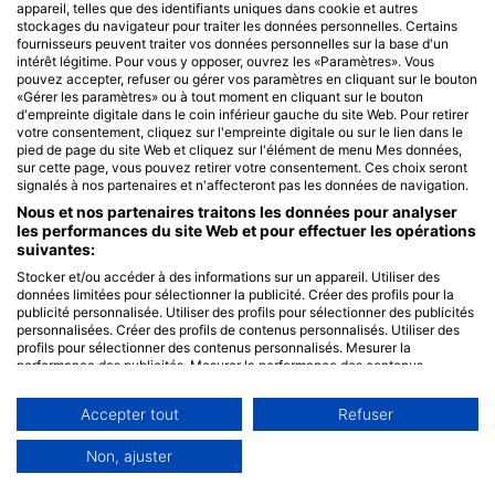
appareil, telles que des identifiants uniques dans cookie et autres
stockages du navigateur pour traiter les données personnelles. Certains
fournisseurs peuvent traiter vos données personnelles sur la base d'un
intérêt légitime. Pour vous y opposer, ouvrez les «Paramètres». Vous
pouvez accepter, refuser ou gérer vos paramètres en cliquant sur le bouton
«Gérer les paramètres» ou à tout moment en cliquant sur le bouton
d'empreinte digitale dans le coin inférieur gauche du site Web. Pour retirer
votre consentement, cliquez sur l'empreinte digitale ou sur le lien dans le
pied de page du site Web et cliquez sur l'élément de menu Mes données,
sur cette page, vous pouvez retirer votre consentement. Ces choix seront
signalés à nos partenaires et n'affecteront pas les données de navigation.
Nous et nos partenaires traitons les données pour analyser
les performances du site Web et pour effectuer les opérations
suivantes:
Stocker et/ou accéder à des informations sur un appareil. Utiliser des
données limitées pour sélectionner la publicité. Créer des profils pour la
publicité personnalisée. Utiliser des profils pour sélectionner des publicités
personnalisées. Créer des profils de contenus personnalisés. Utiliser des
profils pour sélectionner des contenus personnalisés. Mesurer la
performance des publicités. Mesurer la performance des contenus.
Comprendre les publics par le biais de statistiques ou de combinaisons de
données provenant de différentes sources. Développer et améliorer les
Accepter tout
Refuser
services. Utiliser des données limitées pour sélectionner le contenu.
Les données peuvent être partagées en dehors de l'Union européenne et
envoyées aux États-Unis.
Non, ajuster
Votre consentement et la politique cookie s'appliquent uniquement à ce