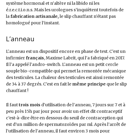
système hormonal et n’altère ni la libido ni les
é.r.e.c.t.i.o.n.s. Mais les urologues s’inquiètent toutefois de
la
fabrication artisanale,
le slip chauffant n’étant pas
homologué pour l’instant.
L’anneau
L’anneau est un dispositif encore en phase de test. C’est un
infirmier
français
, Maxime Labrit, qui l’a fabriqué en 2017.
Il l’a appelé l’andro-switch. L’anneau est un petit cercle
souple bio-compatible qui permet la remontée mécanique
des testicules. La chaleur des testicules est ainsi remontée
de 34 à 37 degrés. C’est en fait le
même principe
que le slip
chauffant !
Il faut
trois mois
d’utilisation de l’anneau, 7 jours sur 7 et à
peu près 15h par jour pour avoir un effet dit contraceptif
c’est-à-dire être en dessous du seuil de contraception qui
est d’un million de spermatozoïdes par ml. Après l’arrêt de
l’utilisation de l’anneau, il faut environ 3 mois pour