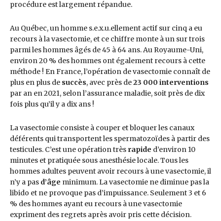
procédure est largement répandue.
Au Québec, un homme s.e.x.u.ellement actif sur cinq a eu
recours à la vasectomie, et ce chiffre monte à un sur trois
parmi les hommes âgés de 45 à 64 ans. Au Royaume-Uni,
environ 20 % des hommes ont également recours à cette
méthode ! En France, l’opération de vasectomie connaît de
plus en plus de
succès
, avec près de
23 000 interventions
par an en 2021, selon l’assurance maladie, soit près de dix
fois plus qu’il y a dix ans !
La vasectomie consiste à couper et bloquer les canaux
déférents qui transportent les spermatozoïdes à partir des
testicules. C’est une opération très
rapide
d’environ 10
minutes et pratiquée sous anesthésie locale. Tous les
hommes adultes peuvent avoir recours à une vasectomie, il
n’y a pas
d’âge
minimum. La vasectomie ne diminue pas la
libido et ne provoque pas d’impuissance. Seulement 3 et 6
% des hommes ayant eu recours à une vasectomie
expriment des regrets après avoir pris cette décision.