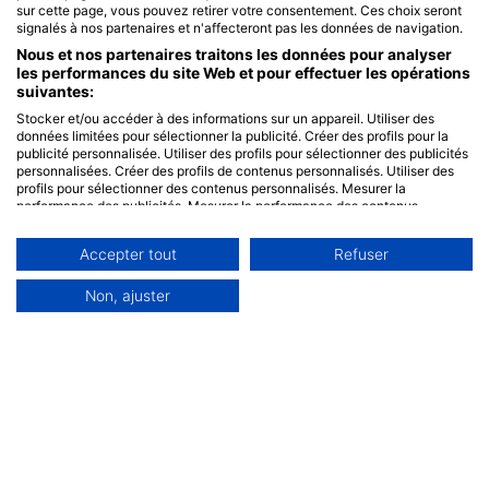
sur cette page, vous pouvez retirer votre consentement. Ces choix seront
signalés à nos partenaires et n'affecteront pas les données de navigation.
Nous et nos partenaires traitons les données pour analyser
les performances du site Web et pour effectuer les opérations
suivantes:
Stocker et/ou accéder à des informations sur un appareil. Utiliser des
données limitées pour sélectionner la publicité. Créer des profils pour la
publicité personnalisée. Utiliser des profils pour sélectionner des publicités
personnalisées. Créer des profils de contenus personnalisés. Utiliser des
profils pour sélectionner des contenus personnalisés. Mesurer la
performance des publicités. Mesurer la performance des contenus.
Comprendre les publics par le biais de statistiques ou de combinaisons de
données provenant de différentes sources. Développer et améliorer les
Accepter tout
Refuser
services. Utiliser des données limitées pour sélectionner le contenu.
Les données peuvent être partagées en dehors de l'Union européenne et
envoyées aux États-Unis.
Non, ajuster
Votre consentement et la politique cookie s'appliquent uniquement à ce
site Web/application.
Voir la liste des partenaires (0 IAB Vendors)
Nous utilisons vos données aux fins suivantes :
Objectifs de traitement de l'IAB :
Stocker et/ou accéder à des informations sur
un appareil