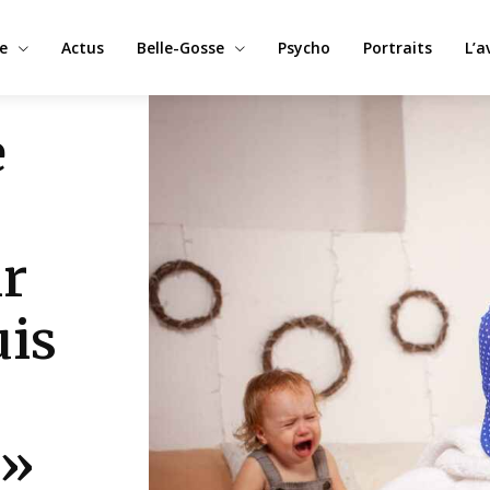
e
Actus
Belle-Gosse
Psycho
Portraits
L’a
e
ir
uis
 »