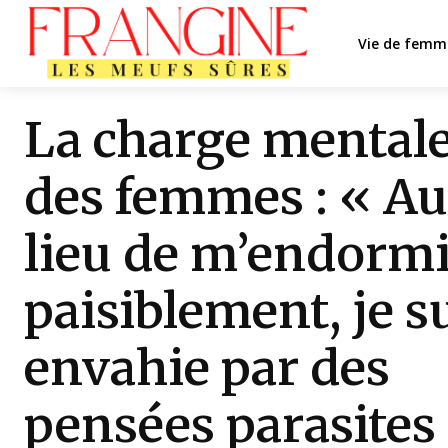
Vie de femm
La charge mental
des femmes : « Au
lieu de m’endorm
paisiblement, je s
envahie par des
pensées parasites