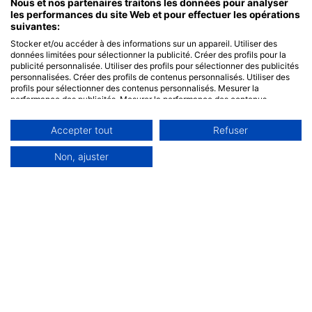
Nous et nos partenaires traitons les données pour analyser
les performances du site Web et pour effectuer les opérations
suivantes:
Stocker et/ou accéder à des informations sur un appareil. Utiliser des
données limitées pour sélectionner la publicité. Créer des profils pour la
publicité personnalisée. Utiliser des profils pour sélectionner des publicités
personnalisées. Créer des profils de contenus personnalisés. Utiliser des
profils pour sélectionner des contenus personnalisés. Mesurer la
performance des publicités. Mesurer la performance des contenus.
Comprendre les publics par le biais de statistiques ou de combinaisons de
données provenant de différentes sources. Développer et améliorer les
Accepter tout
Refuser
services. Utiliser des données limitées pour sélectionner le contenu.
Les données peuvent être partagées en dehors de l'Union européenne et
envoyées aux États-Unis.
Non, ajuster
Votre consentement et la politique cookie s'appliquent uniquement à ce
site Web/application.
Voir la liste des partenaires (0 IAB Vendors)
Nous utilisons vos données aux fins suivantes :
Objectifs de traitement de l'IAB :
Stocker et/ou accéder à des informations sur
un appareil
Utiliser des données limitées pour
sélectionner la publicité