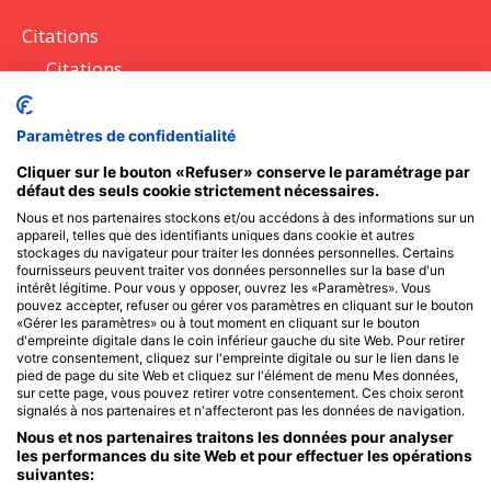
Citations
Citations
Lettres
Paramètres de confidentialité
Discours
Cliquer sur le bouton «Refuser» conserve le paramétrage par
défaut des seuls cookie strictement nécessaires.
Questions à poser
Nous et nos partenaires stockons et/ou accédons à des informations sur un
appareil, telles que des identifiants uniques dans cookie et autres
Messages SMS
stockages du navigateur pour traiter les données personnelles. Certains
fournisseurs peuvent traiter vos données personnelles sur la base d'un
intérêt légitime. Pour vous y opposer, ouvrez les «Paramètres». Vous
pouvez accepter, refuser ou gérer vos paramètres en cliquant sur le bouton
Recevoir l'actu des Frangines
«Gérer les paramètres» ou à tout moment en cliquant sur le bouton
d'empreinte digitale dans le coin inférieur gauche du site Web. Pour retirer
votre consentement, cliquez sur l'empreinte digitale ou sur le lien dans le
pied de page du site Web et cliquez sur l'élément de menu Mes données,
Reste informé des meilleurs articles et nouveautés avec
sur cette page, vous pouvez retirer votre consentement. Ces choix seront
seulement 1 e-mail par mois.
signalés à nos partenaires et n'affecteront pas les données de navigation.
Nous et nos partenaires traitons les données pour analyser
les performances du site Web et pour effectuer les opérations
suivantes: