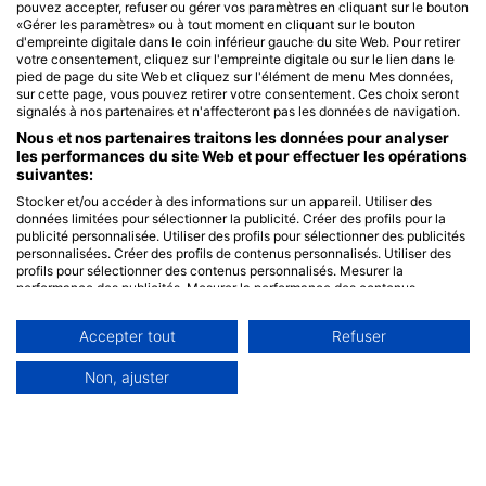
pouvez accepter, refuser ou gérer vos paramètres en cliquant sur le bouton
«Gérer les paramètres» ou à tout moment en cliquant sur le bouton
d'empreinte digitale dans le coin inférieur gauche du site Web. Pour retirer
votre consentement, cliquez sur l'empreinte digitale ou sur le lien dans le
pied de page du site Web et cliquez sur l'élément de menu Mes données,
sur cette page, vous pouvez retirer votre consentement. Ces choix seront
signalés à nos partenaires et n'affecteront pas les données de navigation.
Nous et nos partenaires traitons les données pour analyser
les performances du site Web et pour effectuer les opérations
suivantes:
Stocker et/ou accéder à des informations sur un appareil. Utiliser des
données limitées pour sélectionner la publicité. Créer des profils pour la
publicité personnalisée. Utiliser des profils pour sélectionner des publicités
personnalisées. Créer des profils de contenus personnalisés. Utiliser des
profils pour sélectionner des contenus personnalisés. Mesurer la
performance des publicités. Mesurer la performance des contenus.
Comprendre les publics par le biais de statistiques ou de combinaisons de
données provenant de différentes sources. Développer et améliorer les
Accepter tout
Refuser
services. Utiliser des données limitées pour sélectionner le contenu.
Les données peuvent être partagées en dehors de l'Union européenne et
envoyées aux États-Unis.
Non, ajuster
Votre consentement et la politique cookie s'appliquent uniquement à ce
site Web/application.
Voir la liste des partenaires (0 IAB Vendors)
Nous utilisons vos données aux fins suivantes :