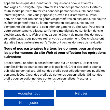
appareil, telles que des identifiants uniques dans cookie et autres
Messages SMS
stockages du navigateur pour traiter les données personnelles. Certains
fournisseurs peuvent traiter vos données personnelles sur la base d'un
intérêt légitime. Pour vous y opposer, ouvrez les «Paramètres». Vous
pouvez accepter, refuser ou gérer vos paramètres en cliquant sur le bouton
Recevoir l'actu des Frangines
«Gérer les paramètres» ou à tout moment en cliquant sur le bouton
d'empreinte digitale dans le coin inférieur gauche du site Web. Pour retirer
votre consentement, cliquez sur l'empreinte digitale ou sur le lien dans le
pied de page du site Web et cliquez sur l'élément de menu Mes données,
Reste informé des meilleurs articles et nouveautés avec
sur cette page, vous pouvez retirer votre consentement. Ces choix seront
seulement 1 e-mail par mois.
signalés à nos partenaires et n'affecteront pas les données de navigation.
Nous et nos partenaires traitons les données pour analyser
les performances du site Web et pour effectuer les opérations
suivantes:
Stocker et/ou accéder à des informations sur un appareil. Utiliser des
données limitées pour sélectionner la publicité. Créer des profils pour la
Valider
publicité personnalisée. Utiliser des profils pour sélectionner des publicités
personnalisées. Créer des profils de contenus personnalisés. Utiliser des
profils pour sélectionner des contenus personnalisés. Mesurer la
performance des publicités. Mesurer la performance des contenus.
Comprendre les publics par le biais de statistiques ou de combinaisons de
données provenant de différentes sources. Développer et améliorer les
Accepter tout
Refuser
services. Utiliser des données limitées pour sélectionner le contenu.
Les données peuvent être partagées en dehors de l'Union européenne et
envoyées aux États-Unis.
Non, ajuster
Votre consentement et la politique cookie s'appliquent uniquement à ce