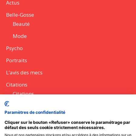
Actus
Belle-Gosse
Beauté
Mode
Psycho
Portraits
L’avis des mecs
Citations
Citations
Lettres
Paramètres de confidentialité
Discours
Cliquer sur le bouton «Refuser» conserve le paramétrage par
défaut des seuls cookie strictement nécessaires.
Questions à poser
Nous et nos partenaires stockons et/ou accédons à des informations sur un