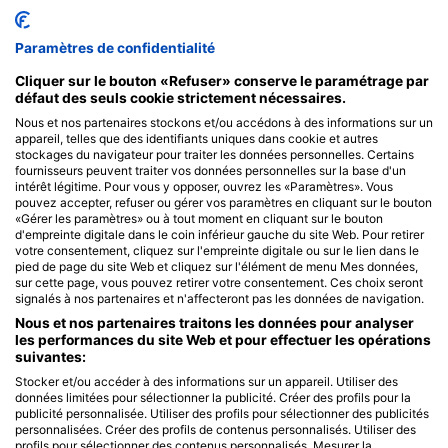
Lettres
Paramètres de confidentialité
Discours
Cliquer sur le bouton «Refuser» conserve le paramétrage par
défaut des seuls cookie strictement nécessaires.
Questions à poser
Nous et nos partenaires stockons et/ou accédons à des informations sur un
appareil, telles que des identifiants uniques dans cookie et autres
Messages SMS
stockages du navigateur pour traiter les données personnelles. Certains
fournisseurs peuvent traiter vos données personnelles sur la base d'un
intérêt légitime. Pour vous y opposer, ouvrez les «Paramètres». Vous
pouvez accepter, refuser ou gérer vos paramètres en cliquant sur le bouton
Recevoir l'actu des Frangines
«Gérer les paramètres» ou à tout moment en cliquant sur le bouton
d'empreinte digitale dans le coin inférieur gauche du site Web. Pour retirer
votre consentement, cliquez sur l'empreinte digitale ou sur le lien dans le
pied de page du site Web et cliquez sur l'élément de menu Mes données,
Reste informé des meilleurs articles et nouveautés avec
sur cette page, vous pouvez retirer votre consentement. Ces choix seront
seulement 1 e-mail par mois.
signalés à nos partenaires et n'affecteront pas les données de navigation.
Nous et nos partenaires traitons les données pour analyser
les performances du site Web et pour effectuer les opérations
suivantes:
Stocker et/ou accéder à des informations sur un appareil. Utiliser des
données limitées pour sélectionner la publicité. Créer des profils pour la
Valider
publicité personnalisée. Utiliser des profils pour sélectionner des publicités
personnalisées. Créer des profils de contenus personnalisés. Utiliser des
profils pour sélectionner des contenus personnalisés. Mesurer la