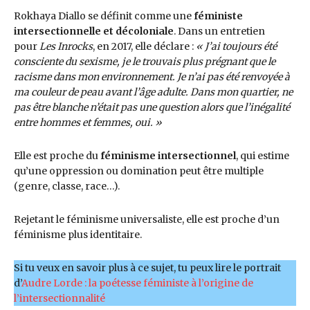
Rokhaya Diallo se définit comme une
féministe
intersectionnelle et décoloniale
. Dans un entretien
pour
Les Inrocks
, en 2017, elle déclare :
« J’ai toujours été
consciente du sexisme, je le trouvais plus prégnant que le
racisme dans mon environnement. Je n’ai pas été renvoyée à
ma couleur de peau avant l’âge adulte. Dans mon quartier, ne
pas être blanche n’était pas une question alors que l’inégalité
entre hommes et femmes, oui. »
Elle est proche du
féminisme intersectionnel
, qui estime
qu’une oppression ou domination peut être multiple
(genre, classe, race…).
Rejetant le féminisme universaliste, elle est proche d’un
féminisme plus identitaire.
Si tu veux en savoir plus à ce sujet, tu peux lire le portrait
d’
Audre Lorde : la poétesse féministe à l’origine de
l’intersectionnalité