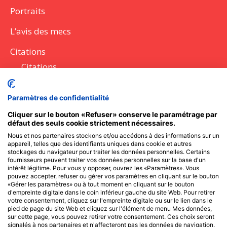
Portraits
L’avis des mecs
Citations
Citations
Lettres
Paramètres de confidentialité
Discours
Cliquer sur le bouton «Refuser» conserve le paramétrage par
défaut des seuls cookie strictement nécessaires.
Questions à poser
Nous et nos partenaires stockons et/ou accédons à des informations sur un
appareil, telles que des identifiants uniques dans cookie et autres
Messages SMS
stockages du navigateur pour traiter les données personnelles. Certains
fournisseurs peuvent traiter vos données personnelles sur la base d'un
intérêt légitime. Pour vous y opposer, ouvrez les «Paramètres». Vous
pouvez accepter, refuser ou gérer vos paramètres en cliquant sur le bouton
Recevoir l'actu des Frangines
«Gérer les paramètres» ou à tout moment en cliquant sur le bouton
d'empreinte digitale dans le coin inférieur gauche du site Web. Pour retirer
votre consentement, cliquez sur l'empreinte digitale ou sur le lien dans le
pied de page du site Web et cliquez sur l'élément de menu Mes données,
Reste informé des meilleurs articles et nouveautés avec
sur cette page, vous pouvez retirer votre consentement. Ces choix seront
seulement 1 e-mail par mois.
signalés à nos partenaires et n'affecteront pas les données de navigation.