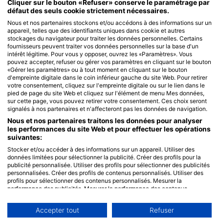
Cliquer sur le bouton «Refuser» conserve le paramétrage par
défaut des seuls cookie strictement nécessaires.
Nous et nos partenaires stockons et/ou accédons à des informations sur un
appareil, telles que des identifiants uniques dans cookie et autres
stockages du navigateur pour traiter les données personnelles. Certains
fournisseurs peuvent traiter vos données personnelles sur la base d'un
intérêt légitime. Pour vous y opposer, ouvrez les «Paramètres». Vous
pouvez accepter, refuser ou gérer vos paramètres en cliquant sur le bouton
«Gérer les paramètres» ou à tout moment en cliquant sur le bouton
d'empreinte digitale dans le coin inférieur gauche du site Web. Pour retirer
votre consentement, cliquez sur l'empreinte digitale ou sur le lien dans le
pied de page du site Web et cliquez sur l'élément de menu Mes données,
sur cette page, vous pouvez retirer votre consentement. Ces choix seront
signalés à nos partenaires et n'affecteront pas les données de navigation.
Nous et nos partenaires traitons les données pour analyser
les performances du site Web et pour effectuer les opérations
suivantes:
Stocker et/ou accéder à des informations sur un appareil. Utiliser des
données limitées pour sélectionner la publicité. Créer des profils pour la
publicité personnalisée. Utiliser des profils pour sélectionner des publicités
personnalisées. Créer des profils de contenus personnalisés. Utiliser des
profils pour sélectionner des contenus personnalisés. Mesurer la
performance des publicités. Mesurer la performance des contenus.
Comprendre les publics par le biais de statistiques ou de combinaisons de
données provenant de différentes sources. Développer et améliorer les
Accepter tout
Refuser
services. Utiliser des données limitées pour sélectionner le contenu.