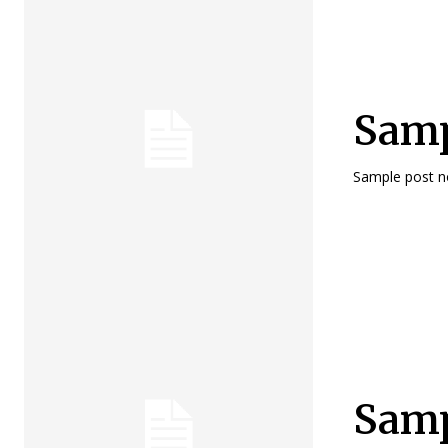
Samp
Sample post no
Sampl