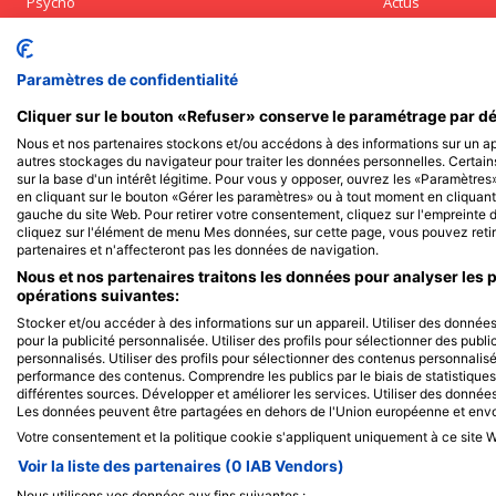
Psycho
Actus
Mémoire cellulaire : qu’est-ce que c’est
L’endométrios
et comment s’en servir ?
dont souffren
Paramètres de confidentialité
Cliquer sur le bouton «Refuser» conserve le paramétrage par dé
Nous et nos partenaires stockons et/ou accédons à des informations sur un app
autres stockages du navigateur pour traiter les données personnelles. Certain
sur la base d'un intérêt légitime. Pour vous y opposer, ouvrez les «Paramètre
en cliquant sur le bouton «Gérer les paramètres» ou à tout moment en cliquant 
gauche du site Web. Pour retirer votre consentement, cliquez sur l'empreinte di
cliquez sur l'élément de menu Mes données, sur cette page, vous pouvez retir
partenaires et n'affecteront pas les données de navigation.
Nous et nos partenaires traitons les données pour analyser les 
opérations suivantes:
Stocker et/ou accéder à des informations sur un appareil. Utiliser des données l
pour la publicité personnalisée. Utiliser des profils pour sélectionner des publ
personnalisés. Utiliser des profils pour sélectionner des contenus personnalis
performance des contenus. Comprendre les publics par le biais de statistiqu
différentes sources. Développer et améliorer les services. Utiliser des données
Les données peuvent être partagées en dehors de l'Union européenne et env
Votre consentement et la politique cookie s'appliquent uniquement à ce site W
Voir la liste des partenaires (0 IAB Vendors)
Nous utilisons vos données aux fins suivantes :