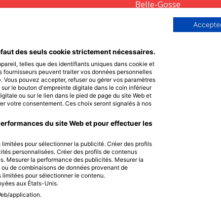
Belle-Gosse
e : cette maladie invisible
Beauté
t 2 frangines sur 10
Accepter
Mode
faut des seuls cookie strictement nécessaires.
Psycho
areil, telles que des identifiants uniques dans cookie et
s fournisseurs peuvent traiter vos données personnelles
Portraits
s». Vous pouvez accepter, refuser ou gérer vos paramètres
sur le bouton d'empreinte digitale dans le coin inférieur
gitale ou sur le lien dans le pied de page du site Web et
L’avis des mecs
er votre consentement. Ces choix seront signalés à nos
Citations
performances du site Web et pour effectuer les
Citations
imitées pour sélectionner la publicité. Créer des profils
Lettres
icités personnalisées. Créer des profils de contenus
és. Mesurer la performance des publicités. Mesurer la
es ou de combinaisons de données provenant de
Discours
 limitées pour sélectionner le contenu.
oyées aux États-Unis.
Questions à poser
eb/application.
Messages SMS