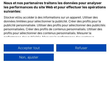
Nous et nos partenaires traitons les données pour analyser
les performances du site Web et pour effectuer les opérations
suivantes:
Stocker et/ou accéder à des informations sur un appareil. Utiliser des
données limitées pour sélectionner la publicité. Créer des profils pour la
publicité personnalisée. Utiliser des profils pour sélectionner des publicités
personnalisées. Créer des profils de contenus personnalisés. Utiliser des
profils pour sélectionner des contenus personnalisés. Mesurer la
performance des publicités. Mesurer la performance des contenus.
Comprendre les publics par le biais de statistiques ou de combinaisons de
données provenant de différentes sources. Développer et améliorer les
Accepter tout
Refuser
services. Utiliser des données limitées pour sélectionner le contenu.
Les données peuvent être partagées en dehors de l'Union européenne et
envoyées aux États-Unis.
Non, ajuster
Votre consentement et la politique cookie s'appliquent uniquement à ce
site Web/application.
Voir la liste des partenaires (0 IAB Vendors)
Nous utilisons vos données aux fins suivantes :
Objectifs de traitement de l'IAB :
Stocker et/ou accéder à des informations sur
un appareil
Utiliser des données limitées pour