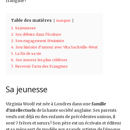
frangine !
Table des matières
masquer
1.
Sa jeunesse
2.
Ses débuts dans l’écriture
3.
Son engagement féministe
4.
Son histoire d’amour avec Vita Sackville-West
5.
La fin de sa vie
6.
Ses œuvres les plus célèbres
7.
Recevoir l'actu des Frangines
Sa jeunesse
Virginia Woolf est née à Londres dans une
famille
d’intellectuels
de la haute société anglaise. Ses parents
veufs ont déjà eu des enfants de précédentes unions, il
sont 7 frères et sœurs ! Son père est un écrivain et éditeur
et sa mère sert de modèle aux grands artistes de l’époque.