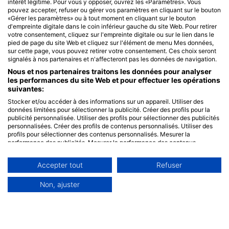
intérêt légitime. Pour vous y opposer, ouvrez les «Paramètres». Vous
pouvez accepter, refuser ou gérer vos paramètres en cliquant sur le bouton
«Gérer les paramètres» ou à tout moment en cliquant sur le bouton
d'empreinte digitale dans le coin inférieur gauche du site Web. Pour retirer
votre consentement, cliquez sur l'empreinte digitale ou sur le lien dans le
pied de page du site Web et cliquez sur l'élément de menu Mes données,
sur cette page, vous pouvez retirer votre consentement. Ces choix seront
signalés à nos partenaires et n'affecteront pas les données de navigation.
Nous et nos partenaires traitons les données pour analyser
les performances du site Web et pour effectuer les opérations
suivantes:
Stocker et/ou accéder à des informations sur un appareil. Utiliser des
données limitées pour sélectionner la publicité. Créer des profils pour la
publicité personnalisée. Utiliser des profils pour sélectionner des publicités
personnalisées. Créer des profils de contenus personnalisés. Utiliser des
profils pour sélectionner des contenus personnalisés. Mesurer la
performance des publicités. Mesurer la performance des contenus.
Comprendre les publics par le biais de statistiques ou de combinaisons de
données provenant de différentes sources. Développer et améliorer les
Accepter tout
Refuser
services. Utiliser des données limitées pour sélectionner le contenu.
Les données peuvent être partagées en dehors de l'Union européenne et
envoyées aux États-Unis.
Non, ajuster
Votre consentement et la politique cookie s'appliquent uniquement à ce
site Web/application.
Voir la liste des partenaires (0 IAB Vendors)