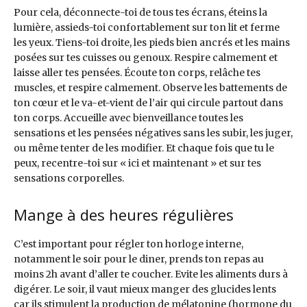
Pour cela, déconnecte-toi de tous tes écrans, éteins la
lumière, assieds-toi confortablement sur ton lit et ferme
les yeux. Tiens-toi droite, les pieds bien ancrés et les mains
posées sur tes cuisses ou genoux. Respire calmement et
laisse aller tes pensées. Écoute ton corps, relâche tes
muscles, et respire calmement. Observe les battements de
ton cœur et le va-et-vient de l’air qui circule partout dans
ton corps. Accueille avec bienveillance toutes les
sensations et les pensées négatives sans les subir, les juger,
ou même tenter de les modifier. Et chaque fois que tu le
peux, recentre-toi sur « ici et maintenant » et sur tes
sensations corporelles.
Mange à des heures régulières
C’est important pour régler ton horloge interne,
notamment le soir pour le diner, prends ton repas au
moins 2h avant d’aller te coucher. Evite les aliments durs à
digérer. Le soir, il vaut mieux manger des glucides lents
car ils stimulent la production de mélatonine (hormone du