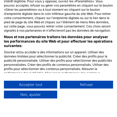
intérêt légitime. Pour vous y opposer, ouvrez les «Paramètres». Vous
pouvez accepter, refuser ou gérer vos paramètres en cliquant sur le bouton
«Gérer les paramètres» ou à tout moment en cliquant sur le bouton
d'empreinte digitale dans le coin inférieur gauche du site Web. Pour retirer
votre consentement, cliquez sur l'empreinte digitale ou sur le lien dans le
pied de page du site Web et cliquez sur l'élément de menu Mes données,
sur cette page, vous pouvez retirer votre consentement. Ces choix seront
signalés à nos partenaires et n'affecteront pas les données de navigation.
Nous et nos partenaires traitons les données pour analyser
les performances du site Web et pour effectuer les opérations
suivantes:
Stocker et/ou accéder à des informations sur un appareil. Utiliser des
données limitées pour sélectionner la publicité. Créer des profils pour la
publicité personnalisée. Utiliser des profils pour sélectionner des publicités
personnalisées. Créer des profils de contenus personnalisés. Utiliser des
profils pour sélectionner des contenus personnalisés. Mesurer la
performance des publicités. Mesurer la performance des contenus.
Comprendre les publics par le biais de statistiques ou de combinaisons de
données provenant de différentes sources. Développer et améliorer les
Accepter tout
Refuser
services. Utiliser des données limitées pour sélectionner le contenu.
Les données peuvent être partagées en dehors de l'Union européenne et
envoyées aux États-Unis.
Non, ajuster
Votre consentement et la politique cookie s'appliquent uniquement à ce
site Web/application.
Voir la liste des partenaires (0 IAB Vendors)