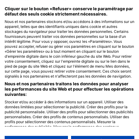
Cliquer sur le bouton «Refuser» conserve le paramétrage par
défaut des seuls cookie strictement nécessaires.
Nous et nos partenaires stockons et/ou accédons à des informations sur un
appareil, telles que des identifiants uniques dans cookie et autres
stockages du navigateur pour traiter les données personnelles. Certains
fournisseurs peuvent traiter vos données personnelles sur la base d'un
intérêt légitime. Pour vous y opposer, ouvrez les «Paramètres». Vous
pouvez accepter, refuser ou gérer vos paramètres en cliquant sur le bouton
«Gérer les paramètres» ou à tout moment en cliquant sur le bouton
d'empreinte digitale dans le coin inférieur gauche du site Web. Pour retirer
votre consentement, cliquez sur l'empreinte digitale ou sur le lien dans le
pied de page du site Web et cliquez sur l'élément de menu Mes données,
sur cette page, vous pouvez retirer votre consentement. Ces choix seront
signalés à nos partenaires et n'affecteront pas les données de navigation.
Nous et nos partenaires traitons les données pour analyser
les performances du site Web et pour effectuer les opérations
suivantes:
Stocker et/ou accéder à des informations sur un appareil. Utiliser des
données limitées pour sélectionner la publicité. Créer des profils pour la
publicité personnalisée. Utiliser des profils pour sélectionner des publicités
personnalisées. Créer des profils de contenus personnalisés. Utiliser des
profils pour sélectionner des contenus personnalisés. Mesurer la
performance des publicités. Mesurer la performance des contenus.
Comprendre les publics par le biais de statistiques ou de combinaisons de
données provenant de différentes sources. Développer et améliorer les