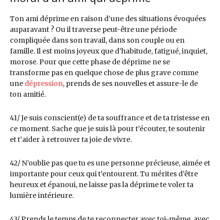
Ton ami déprime en raison d’une des situations évoquées
auparavant ? Ou il traverse peut-être une période
compliquée dans son travail, dans son couple ou en
famille. Il est moins joyeux que d’habitude, fatigué, inquiet,
morose. Pour que cette phase de déprime ne se
transforme pas en quelque chose de plus grave comme
une
dépression
, prends de ses nouvelles et assure-le de
ton amitié.
41/ Je suis conscient(e) de ta souffrance et de ta tristesse en
ce moment. Sache que je suis là pour t’écouter, te soutenir
et t’aider à retrouver ta joie de vivre.
42/ N’oublie pas que tu es une personne précieuse, aimée et
importante pour ceux qui t’entourent. Tu mérites d’être
heureux et épanoui, ne laisse pas la déprime te voler ta
lumière intérieure.
43/ Prends le temps de te reconnecter avec toi-même, avec