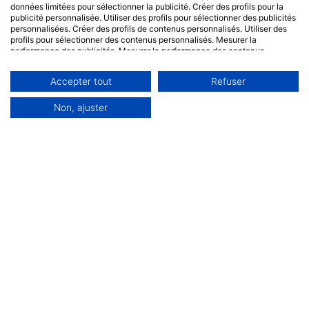
données limitées pour sélectionner la publicité. Créer des profils pour la
publicité personnalisée. Utiliser des profils pour sélectionner des publicités
personnalisées. Créer des profils de contenus personnalisés. Utiliser des
profils pour sélectionner des contenus personnalisés. Mesurer la
performance des publicités. Mesurer la performance des contenus.
Comprendre les publics par le biais de statistiques ou de combinaisons de
données provenant de différentes sources. Développer et améliorer les
Accepter tout
Refuser
services. Utiliser des données limitées pour sélectionner le contenu.
Les données peuvent être partagées en dehors de l'Union européenne et
envoyées aux États-Unis.
Non, ajuster
Votre consentement et la politique cookie s'appliquent uniquement à ce
site Web/application.
Voir la liste des partenaires (0 IAB Vendors)
Nous utilisons vos données aux fins suivantes :
Objectifs de traitement de l'IAB :
Stocker et/ou accéder à des informations sur
un appareil
Utiliser des données limitées pour
sélectionner la publicité
Créer des profils pour la publicité
personnalisée