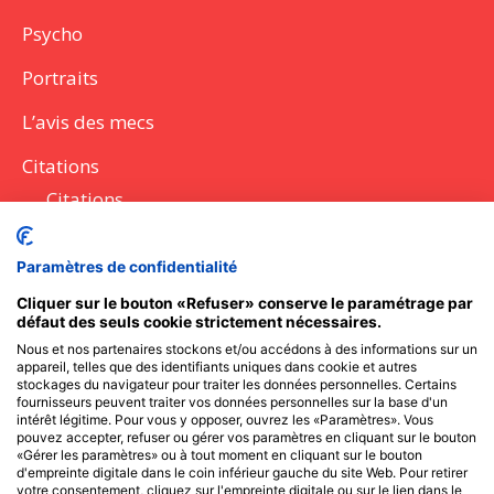
Psycho
Portraits
L’avis des mecs
Citations
Citations
Lettres
Paramètres de confidentialité
Discours
Cliquer sur le bouton «Refuser» conserve le paramétrage par
défaut des seuls cookie strictement nécessaires.
Questions à poser
Nous et nos partenaires stockons et/ou accédons à des informations sur un
appareil, telles que des identifiants uniques dans cookie et autres
Messages SMS
stockages du navigateur pour traiter les données personnelles. Certains
fournisseurs peuvent traiter vos données personnelles sur la base d'un
intérêt légitime. Pour vous y opposer, ouvrez les «Paramètres». Vous
pouvez accepter, refuser ou gérer vos paramètres en cliquant sur le bouton
Recevoir l'actu des Frangines
«Gérer les paramètres» ou à tout moment en cliquant sur le bouton
d'empreinte digitale dans le coin inférieur gauche du site Web. Pour retirer
votre consentement, cliquez sur l'empreinte digitale ou sur le lien dans le