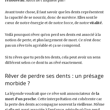
renouveau
. Alors ne t’inquiète pas !
Avant toute chose, il faut savoir que les dents représentent
la capacité de se nourrir, donc de survivre. Elles sont le
cœur de notre énergie et de notre force, de notre
vitalité.
Voilà pourquoi rêver qu’on perd ses dents est associé à la
notion de perte, et plus largement de mort. Ce n’est donc
pas un rêve très agréable et ça se comprend.
Si tu rêves que tu perds tes dents, cela peut avoir un sens
différent selon ce dont tu as rêvé exactement.
Rêver de perdre ses dents : un présage
morbide ?
La légende voudrait que ce rêve soit annonciateur de
la
mort d’un proche
. Cette interprétation est cohérente car
la perte des dents accompagne souvent la vieillesse. Même
si elle est aussi associée à l’enfance, période où l’on perd