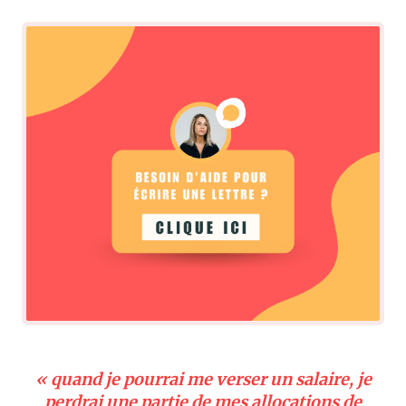
«
quand je pourrai me verser un salaire, je
perdrai une partie de mes allocations de