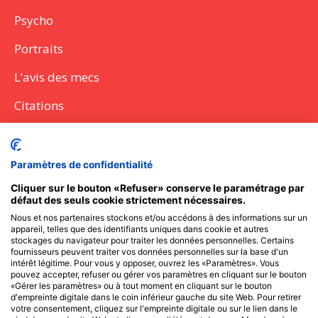
Psycho
Portraits
L’avis des mecs
Citations
Citations
Lettres
Paramètres de confidentialité
Discours
Cliquer sur le bouton «Refuser» conserve le paramétrage par
défaut des seuls cookie strictement nécessaires.
Questions à poser
Nous et nos partenaires stockons et/ou accédons à des informations sur un
appareil, telles que des identifiants uniques dans cookie et autres
Messages SMS
stockages du navigateur pour traiter les données personnelles. Certains
fournisseurs peuvent traiter vos données personnelles sur la base d'un
intérêt légitime. Pour vous y opposer, ouvrez les «Paramètres». Vous
pouvez accepter, refuser ou gérer vos paramètres en cliquant sur le bouton
Recevoir l'actu des Frangines
«Gérer les paramètres» ou à tout moment en cliquant sur le bouton
d'empreinte digitale dans le coin inférieur gauche du site Web. Pour retirer
votre consentement, cliquez sur l'empreinte digitale ou sur le lien dans le