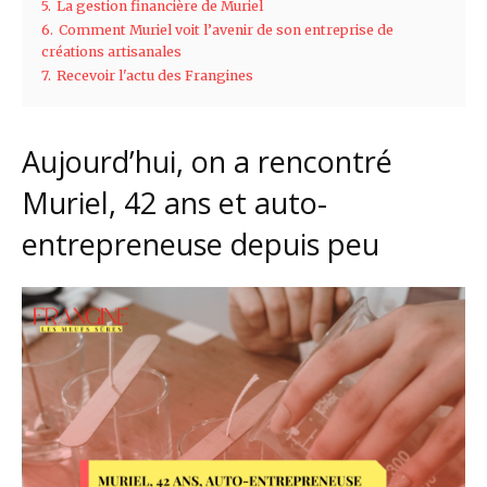
5.
La gestion financière de Muriel
6.
Comment Muriel voit l’avenir de son entreprise de
créations artisanales
7.
Recevoir l'actu des Frangines
Aujourd’hui, on a rencontré
Muriel, 42 ans et auto-
entrepreneuse depuis peu