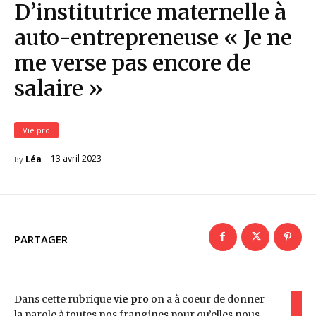
D’institutrice maternelle à
auto-entrepreneuse « Je ne
me verse pas encore de
salaire »
Vie pro
13 avril 2023
Léa
By
PARTAGER
Dans cette rubrique
vie pro
on a à coeur de donner
la parole à toutes nos frangines pour qu’elles nous