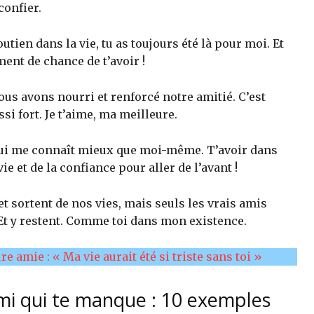
onfier.
outien dans la vie, tu as toujours été là pour moi. Et
ment de chance de t’avoir !
ous avons nourri et renforcé notre amitié. C’est
si fort. Je t’aime, ma meilleure.
qui me connaît mieux que moi-même. T’avoir dans
e et de la confiance pour aller de l’avant !
et sortent de nos vies, mais seuls les vrais amis
Et y restent. Comme toi dans mon existence.
e amie : « Ma vie aurait été si triste sans toi »
mi qui te manque : 10 exemples