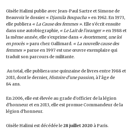
Gisèle Halimi publie avec Jean-Paul Sartre et Simone de
Beauvoir le dossier «
Djamila Boupacha
» en 1962. En 1973,
elle publiera
« La Cause des femmes »
. Elle s’écrit ensuite
dans une autobiographie,
« Le Lait de l’oranger »
en 1988 et
la même année, elle s’exprime dans
« Avortement, une loi
en procès »
paru chez Gallimard.
« La nouvelle cause des
femmes »
parue en 1997 est une œuvre exemplaire qui
traduit son parcours de militante.
Au total, elle publiera une quinzaine de livres entre 1988 et
2011, dont le dernier,
Histoire d’une passion,
à l’âge de
84 ans.
En 2006, elle est élevée au grade d’officier de la légion
d’honneur et en 2013, elle est promue Commandeur de la
légion d’honneur.
Gisèle Halimi est décédée le
28 juillet 2020
à Paris.