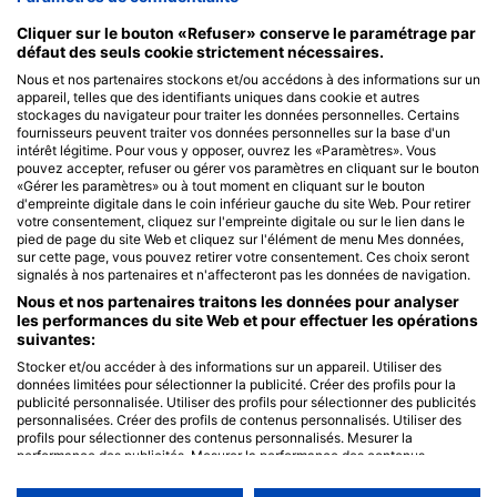
Cliquer sur le bouton «Refuser» conserve le paramétrage par
défaut des seuls cookie strictement nécessaires.
Nous et nos partenaires stockons et/ou accédons à des informations sur un
appareil, telles que des identifiants uniques dans cookie et autres
stockages du navigateur pour traiter les données personnelles. Certains
fournisseurs peuvent traiter vos données personnelles sur la base d'un
intérêt légitime. Pour vous y opposer, ouvrez les «Paramètres». Vous
pouvez accepter, refuser ou gérer vos paramètres en cliquant sur le bouton
«Gérer les paramètres» ou à tout moment en cliquant sur le bouton
d'empreinte digitale dans le coin inférieur gauche du site Web. Pour retirer
votre consentement, cliquez sur l'empreinte digitale ou sur le lien dans le
pied de page du site Web et cliquez sur l'élément de menu Mes données,
sur cette page, vous pouvez retirer votre consentement. Ces choix seront
signalés à nos partenaires et n'affecteront pas les données de navigation.
Nous et nos partenaires traitons les données pour analyser
les performances du site Web et pour effectuer les opérations
suivantes:
Stocker et/ou accéder à des informations sur un appareil. Utiliser des
données limitées pour sélectionner la publicité. Créer des profils pour la
publicité personnalisée. Utiliser des profils pour sélectionner des publicités
personnalisées. Créer des profils de contenus personnalisés. Utiliser des
profils pour sélectionner des contenus personnalisés. Mesurer la
performance des publicités. Mesurer la performance des contenus.
Comprendre les publics par le biais de statistiques ou de combinaisons de
données provenant de différentes sources. Développer et améliorer les