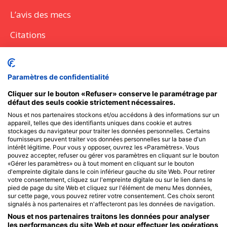
L’avis des mecs
Citations
Citations
Lettres
Paramètres de confidentialité
Discours
Cliquer sur le bouton «Refuser» conserve le paramétrage par
défaut des seuls cookie strictement nécessaires.
Questions à poser
Nous et nos partenaires stockons et/ou accédons à des informations sur un
appareil, telles que des identifiants uniques dans cookie et autres
Messages SMS
stockages du navigateur pour traiter les données personnelles. Certains
fournisseurs peuvent traiter vos données personnelles sur la base d'un
intérêt légitime. Pour vous y opposer, ouvrez les «Paramètres». Vous
pouvez accepter, refuser ou gérer vos paramètres en cliquant sur le bouton
«Gérer les paramètres» ou à tout moment en cliquant sur le bouton
Recevoir l'actu des Frangines
d'empreinte digitale dans le coin inférieur gauche du site Web. Pour retirer
votre consentement, cliquez sur l'empreinte digitale ou sur le lien dans le
pied de page du site Web et cliquez sur l'élément de menu Mes données,
sur cette page, vous pouvez retirer votre consentement. Ces choix seront
Reste informé des meilleurs articles et nouveautés avec
signalés à nos partenaires et n'affecteront pas les données de navigation.
seulement 1 e-mail par mois.
Nous et nos partenaires traitons les données pour analyser
les performances du site Web et pour effectuer les opérations