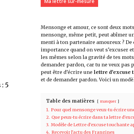
Ma lettre sur-mesure
Mensonge et amour, ce sont deux mots
mensonge, même petit, peut abîmer une r
menti à ton partenaire amoureux ? De 
importance quand on veut s’excuser et
les mêmes selon la gravité de tes mots o
demander pardon, car tu ne veux pas p
peut être d’écrire une
lettre d’excuse
et de demander pardon. Voici un modèle
: 5
Table des matières
masquer
1.
Pour quel mensonge veux-tu écrire une
2.
Que peux-tu écrire dans ta lettre d’ex
3.
Modèle de Lettre d’excuse touchante
4.
Recevoir l'actu des Frangines