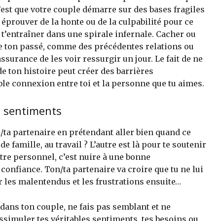
 c’est que votre couple démarre sur des bases fragiles
 éprouver de la honte ou de la culpabilité pour ce
 t’entraîner dans une spirale infernale. Cacher ou
e ton passé, comme des précédentes relations ou
ssurance de les voir ressurgir un jour. Le fait de ne
e ton histoire peut créer des barrières
le connexion entre toi et la personne que tu aimes.
s sentiments
/ta partenaire en prétendant aller bien quand ce
e famille, au travail ? L’autre est là pour te soutenir
être personnel, c’est nuire à une bonne
onfiance. Ton/ta partenaire va croire que tu ne lui
r les malentendus et les frustrations ensuite…
dans ton couple, ne fais pas semblant et ne
simuler tes véritables sentiments, tes besoins ou