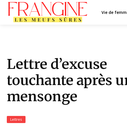
Vie de femm
Lettre d’excuse
touchante après u
mensonge
Lettres