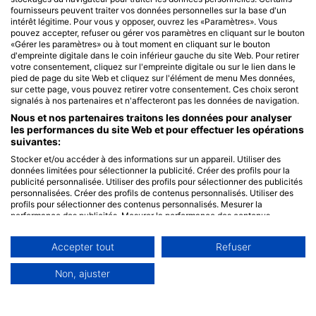
fournisseurs peuvent traiter vos données personnelles sur la base d'un
intérêt légitime. Pour vous y opposer, ouvrez les «Paramètres». Vous
pouvez accepter, refuser ou gérer vos paramètres en cliquant sur le bouton
«Gérer les paramètres» ou à tout moment en cliquant sur le bouton
d'empreinte digitale dans le coin inférieur gauche du site Web. Pour retirer
votre consentement, cliquez sur l'empreinte digitale ou sur le lien dans le
pied de page du site Web et cliquez sur l'élément de menu Mes données,
sur cette page, vous pouvez retirer votre consentement. Ces choix seront
signalés à nos partenaires et n'affecteront pas les données de navigation.
Nous et nos partenaires traitons les données pour analyser
les performances du site Web et pour effectuer les opérations
suivantes:
Stocker et/ou accéder à des informations sur un appareil. Utiliser des
données limitées pour sélectionner la publicité. Créer des profils pour la
publicité personnalisée. Utiliser des profils pour sélectionner des publicités
personnalisées. Créer des profils de contenus personnalisés. Utiliser des
profils pour sélectionner des contenus personnalisés. Mesurer la
performance des publicités. Mesurer la performance des contenus.
Comprendre les publics par le biais de statistiques ou de combinaisons de
données provenant de différentes sources. Développer et améliorer les
Accepter tout
Refuser
services. Utiliser des données limitées pour sélectionner le contenu.
Les données peuvent être partagées en dehors de l'Union européenne et
envoyées aux États-Unis.
Non, ajuster
Votre consentement et la politique cookie s'appliquent uniquement à ce
site Web/application.