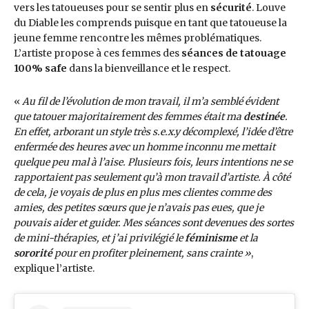
vers les tatoueuses pour se sentir plus en
sécurité
. Louve
du Diable les comprends puisque en tant que tatoueuse la
jeune femme rencontre les mêmes problématiques.
L’artiste propose à ces femmes des
séances de tatouage
100% safe
dans la bienveillance et le respect.
«
Au fil de l’évolution de mon travail, il m’a semblé évident
que tatouer majoritairement des femmes était ma
destinée
.
En effet, arborant un style très s.e.x.y décomplexé, l’idée d’être
enfermée des heures avec un homme inconnu me mettait
quelque peu mal à l’aise. Plusieurs fois, leurs intentions ne se
rapportaient pas seulement qu’à mon travail d’artiste. À côté
de cela, je voyais de plus en plus mes clientes comme des
amies, des petites sœurs que je n’avais pas eues, que je
pouvais aider et guider. Mes séances sont devenues des sortes
de mini-thérapies, et j’ai privilégié le
féminisme
et la
sororité
pour en profiter pleinement, sans crainte
»
,
explique l’artiste.