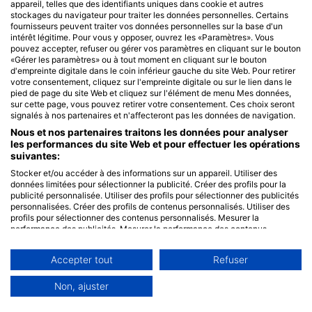
appareil, telles que des identifiants uniques dans cookie et autres
Messages SMS
stockages du navigateur pour traiter les données personnelles. Certains
fournisseurs peuvent traiter vos données personnelles sur la base d'un
intérêt légitime. Pour vous y opposer, ouvrez les «Paramètres». Vous
pouvez accepter, refuser ou gérer vos paramètres en cliquant sur le bouton
Recevoir l'actu des Frangines
«Gérer les paramètres» ou à tout moment en cliquant sur le bouton
d'empreinte digitale dans le coin inférieur gauche du site Web. Pour retirer
votre consentement, cliquez sur l'empreinte digitale ou sur le lien dans le
pied de page du site Web et cliquez sur l'élément de menu Mes données,
sur cette page, vous pouvez retirer votre consentement. Ces choix seront
Reste informé des meilleurs articles et nouveautés avec
signalés à nos partenaires et n'affecteront pas les données de navigation.
seulement 1 e-mail par mois.
Nous et nos partenaires traitons les données pour analyser
les performances du site Web et pour effectuer les opérations
suivantes:
Stocker et/ou accéder à des informations sur un appareil. Utiliser des
données limitées pour sélectionner la publicité. Créer des profils pour la
publicité personnalisée. Utiliser des profils pour sélectionner des publicités
Valider
personnalisées. Créer des profils de contenus personnalisés. Utiliser des
profils pour sélectionner des contenus personnalisés. Mesurer la
performance des publicités. Mesurer la performance des contenus.
Comprendre les publics par le biais de statistiques ou de combinaisons de
données provenant de différentes sources. Développer et améliorer les
Accepter tout
Refuser
services. Utiliser des données limitées pour sélectionner le contenu.
Les données peuvent être partagées en dehors de l'Union européenne et
envoyées aux États-Unis.
Non, ajuster
Votre consentement et la politique cookie s'appliquent uniquement à ce
site Web/application.