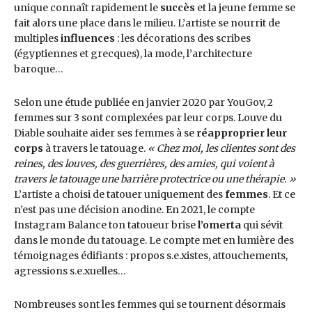
unique connaît rapidement le
succès
et la jeune femme se
fait alors une place dans le milieu. L’artiste se nourrit de
multiples
influences
: les décorations des scribes
(égyptiennes et grecques), la mode, l’architecture
baroque…
Selon une étude publiée en janvier 2020 par YouGov, 2
femmes sur 3 sont complexées par leur corps. Louve du
Diable souhaite aider ses femmes à se
réapproprier leur
corps
à travers le tatouage.
« Chez moi, les clientes sont des
reines, des louves, des guerrières, des amies, qui voient à
travers le tatouage une barrière protectrice ou une thérapie. »
L’artiste a choisi de tatouer uniquement des
femmes
. Et ce
n’est pas une décision anodine. En 2021, le compte
Instagram Balance ton tatoueur brise
l’omerta
qui sévit
dans le monde du tatouage. Le compte met en lumière des
témoignages édifiants : propos s.e.xistes, attouchements,
agressions s.e.xuelles…
Nombreuses sont les femmes qui se tournent désormais