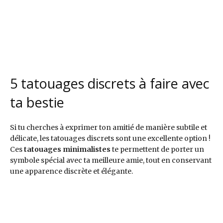
Pinteres
Pinteres
Pinteres
Pinteres
Pinteres
t
t
t
t
t
@heimu
@peran
@holsea
@tattoo
@pilarm
n020117
athalie
13
sboygirl
ascia
5 tatouages discrets à faire avec
ta bestie
Si tu cherches à exprimer ton amitié de manière subtile et
délicate, les tatouages discrets sont une excellente option !
Ces
tatouages minimalistes
te permettent de porter un
symbole spécial avec ta meilleure amie, tout en conservant
une apparence discrète et élégante.
Pinteres
Pinteres
Pinteres
Pinteres
Pinteres
t
t
t
t
t @kari