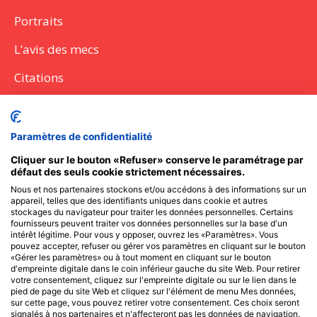
Portraits
L’avis des mecs
Citations
Citations
Lettres
Paramètres de confidentialité
Discours
Cliquer sur le bouton «Refuser» conserve le paramétrage par
défaut des seuls cookie strictement nécessaires.
Questions à poser
Nous et nos partenaires stockons et/ou accédons à des informations sur un
appareil, telles que des identifiants uniques dans cookie et autres
Messages SMS
stockages du navigateur pour traiter les données personnelles. Certains
fournisseurs peuvent traiter vos données personnelles sur la base d'un
intérêt légitime. Pour vous y opposer, ouvrez les «Paramètres». Vous
pouvez accepter, refuser ou gérer vos paramètres en cliquant sur le bouton
«Gérer les paramètres» ou à tout moment en cliquant sur le bouton
Recevoir l'actu des Frangines
d'empreinte digitale dans le coin inférieur gauche du site Web. Pour retirer
votre consentement, cliquez sur l'empreinte digitale ou sur le lien dans le
pied de page du site Web et cliquez sur l'élément de menu Mes données,
sur cette page, vous pouvez retirer votre consentement. Ces choix seront
Reste informé des meilleurs articles et nouveautés avec
signalés à nos partenaires et n'affecteront pas les données de navigation.