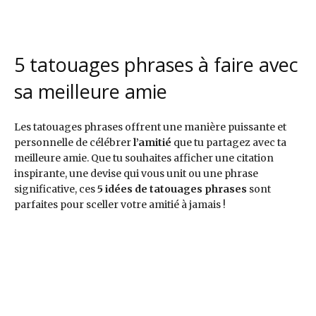
@thetre
@mama
@barba
@mama
ndspott
slatinas
ra48564
slatinas
er
5 tatouages phrases à faire avec
sa meilleure amie
Les tatouages phrases offrent une manière puissante et
personnelle de célébrer
l’amitié
que tu partagez avec ta
meilleure amie. Que tu souhaites afficher une citation
inspirante, une devise qui vous unit ou une phrase
significative, ces
5 idées de tatouages phrases
sont
parfaites pour sceller votre amitié à jamais !
Pinteres
Pinteres
Pinteres
Pinteres
Pinteres
t
t
t
t
t
@grazia
@beaut
@grazia
@grazia
@caroli
france
etest
france
france
nesqroz