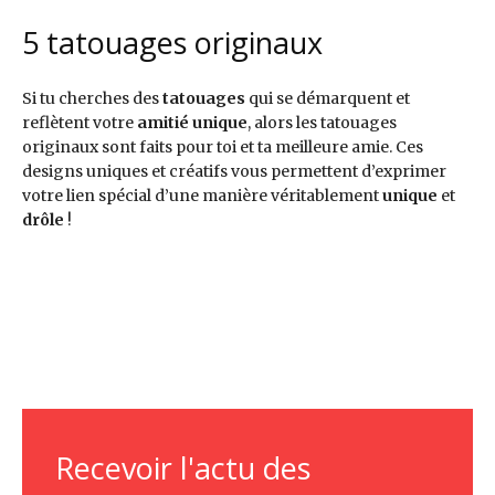
5 tatouages originaux
Si tu cherches des
tatouages
qui se démarquent et
reflètent votre
amitié unique
, alors les tatouages
originaux sont faits pour toi et ta meilleure amie. Ces
designs uniques et créatifs vous permettent d’exprimer
votre lien spécial d’une manière véritablement
unique
et
drôle
!
Pinteres
Pinteres
Pinteres
Pinteres
Pinteres
t
t
t
t
t
@Mama
@pilarm
@bodya
@elenaa
@matm
sUncut
ascia
rtifact
rincon
alhaire
Main
Recevoir l'actu des