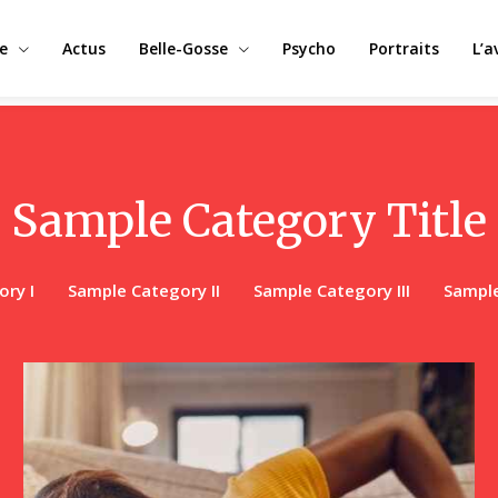
e
Actus
Belle-Gosse
Psycho
Portraits
L’a
Sample Category Title
ry I
Sample Category II
Sample Category III
Sample