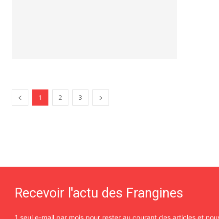
1
2
3
Recevoir l'actu des Frangines
1 seul e-mail par mois pour rester au courant des articles et n