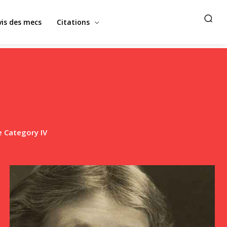
vis des mecs
Citations
 Category IV