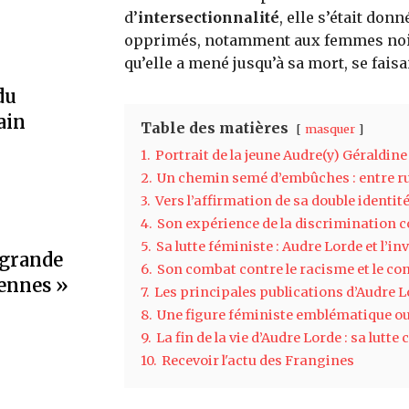
d’
intersectionnalité
, elle s’était do
opprimés, notamment aux femmes noir
qu’elle a mené jusqu’à sa mort, se fais
du
ain
Table des matières
masquer
1.
Portrait de la jeune Audre(y) Géraldin
2.
Un chemin semé d’embûches : entre rup
3.
Vers l’affirmation de sa double identit
4.
Son expérience de la discrimination
5.
Sa lutte féministe : Audre Lorde et l’in
 grande
6.
Son combat contre le racisme et le conc
iennes »
7.
Les principales publications d’Audre 
8.
Une figure féministe emblématique ou
9.
La fin de la vie d’Audre Lorde : sa lutte
10.
Recevoir l'actu des Frangines