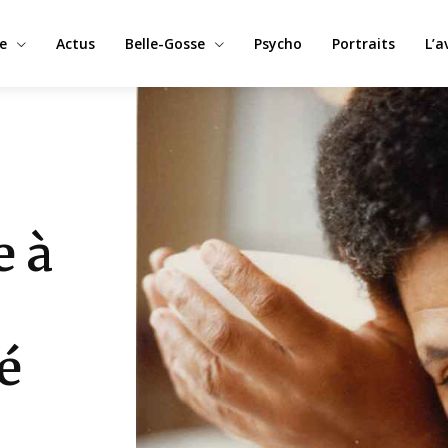
e
Actus
Belle-Gosse
Psycho
Portraits
L’a
e à
é