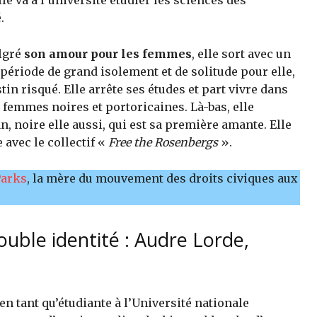
le va à l’université étudier les sciences des
.
algré
son amour pour les femmes
, elle sort avec un
 période de grand isolement et de solitude pour elle,
n risqué. Elle arrête ses études et part vivre dans
 femmes noires et portoricaines. Là-bas, elle
 noire elle aussi, qui est sa première amante. Elle
 avec le collectif «
Free the Rosenbergs
».
Parks
, la mère du mouvement des droits civiques aux
double identité : Audre Lorde,
en tant qu’étudiante à l’Université nationale