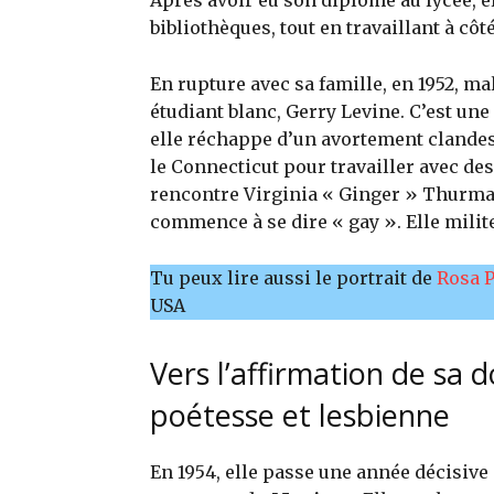
Après avoir eu son diplôme au lycée, el
bibliothèques, tout en travaillant à côté
En rupture avec sa famille, en 1952, m
étudiant blanc, Gerry Levine. C’est une
elle réchappe d’un avortement clandesti
le Connecticut pour travailler avec des
rencontre Virginia « Ginger » Thurman,
commence à se dire « gay ». Elle milite
Tu peux lire aussi le portrait de
Rosa 
USA
Vers l’affirmation de sa 
poétesse et lesbienne
En 1954, elle passe une année décisive 