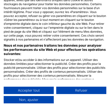
appareil, telles que des identifiants uniques dans cookie et autres
stockages du navigateur pour traiter les données personnelles. Certains
fournisseurs peuvent traiter vos données personnelles sur la base d'un
intérêt légitime. Pour vous y opposer, ouvrez les «Paramètres». Vous
pouvez accepter, refuser ou gérer vos paramètres en cliquant sur le bouton
«Gérer les paramètres» ou à tout moment en cliquant sur le bouton
d'empreinte digitale dans le coin inférieur gauche du site Web. Pour retirer
votre consentement, cliquez sur l'empreinte digitale ou sur le lien dans le
pied de page du site Web et cliquez sur l'élément de menu Mes données,
sur cette page, vous pouvez retirer votre consentement. Ces choix seront
signalés à nos partenaires et n'affecteront pas les données de navigation.
Nous et nos partenaires traitons les données pour analyser
les performances du site Web et pour effectuer les opérations
suivantes:
Stocker et/ou accéder à des informations sur un appareil. Utiliser des
données limitées pour sélectionner la publicité. Créer des profils pour la
publicité personnalisée. Utiliser des profils pour sélectionner des publicités
personnalisées. Créer des profils de contenus personnalisés. Utiliser des
profils pour sélectionner des contenus personnalisés. Mesurer la
performance des publicités. Mesurer la performance des contenus.
Comprendre les publics par le biais de statistiques ou de combinaisons de
données provenant de différentes sources. Développer et améliorer les
Accepter tout
Refuser
services. Utiliser des données limitées pour sélectionner le contenu.
Les données peuvent être partagées en dehors de l'Union européenne et
envoyées aux États-Unis.
Non, ajuster
Votre consentement et la politique cookie s'appliquent uniquement à ce
site Web/application.